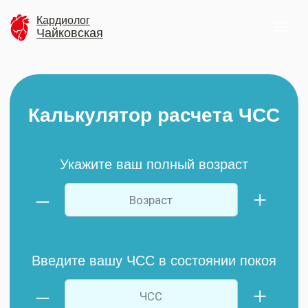
Кардиолог
Чайковская
Калькулятор расчета ЧСС
Укажите ваш полный возраст
–
+
Введите вашу ЧСС в состоянии покоя
–
+
Ваш целевой диапазон частоты сердечных
сокращений во время тренировок
*
*С учетом особенностей, указанных вами в опроснике