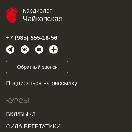
ВКЛ/ВЫКЛ
СИЛА ВЕГЕТАТИКИ
Курс «СТАБИЛИЗАЦИЯ —
управление гипертонией»
Управление экстрасистолией
Управление стрессом, тревогой и
паническими атаками
Управление стрессом
Курс Диафрагмального Дыхания
МЕНЮ
Обо мне
С чем помогаю
Отзывы
Модули
Контакты