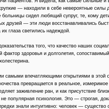
сячи пациентов. Я видела, как самые сильные 
 хрупкие — находили в себе невероятные силы 
ре больницы сидел любящий супруг, те, кому де
арых друзей — эти люди восстанавливались быс
 их глаза светились надеждой.
оказательства того, что качество наших социа
й фактор здоровья и долголетия, сопоставимый
холестерина.
ами самыми впечатляющими открытиями в этой о
иночества превращается в реальное, измеримое
дляет заживление ран, и как присутствие близ
 не популярная психология. Это — строгая, до
 предки знали интуитивно: человек — существо 