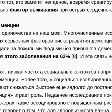
о тот, кто заметит неладное, вовремя среагиру
льно
фактор выживания
при острых сердечно-
еменции
и одиночества на наш мозг. Многочисленные ис
х серьезных факторов риска развития деменции
дали за пожилыми людьми без признаков демен
я этого заболевания на 62%
[8]. И эта связь 
т: низкая частота социальных контактов напр
еменции. Более того, у социально изолирован
ают снижаться быстрее еще задолго до постано
яция» играет роль. Недавнее исследование пока
джерах также ассоциировано с повышенным рис
 говорит о том, что для здоровья мозга важна 