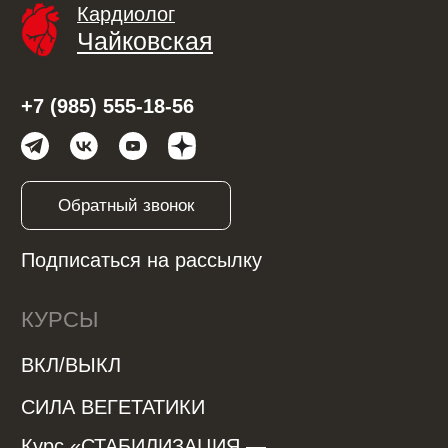
ВКЛ/ВЫКЛ
СИЛА ВЕГЕТАТИКИ
Курс «СТАБИЛИЗАЦИЯ —
управление гипертонией»
Управление экстрасистолией
Управление стрессом, тревогой и
паническими атаками
Управление стрессом
Курс Диафрагмального Дыхания
МЕНЮ
Обо мне
С чем помогаю
Отзывы
Модули
Контакты