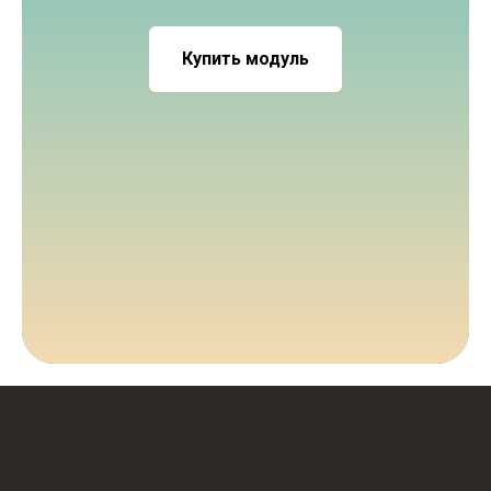
Купить модуль
Кардиолог
Чайковская
+7 (985) 555-18-56
Обратный звонок
Подписаться на рассылку
КУРСЫ