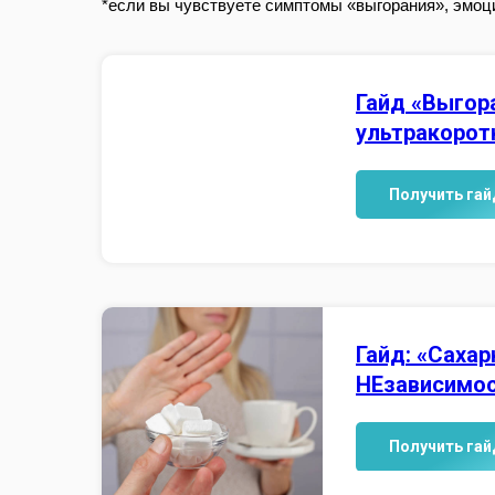
*если вы чувствуете симптомы «выгорания», эмоци
Гайд «Выгора
ультракорот
Получить гай
Гайд: «Сахар
НЕзависимо
Получить гай