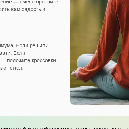
ление — смело бросайте
сить вам радость и
имума. Если решили
вати. Если
 — положите кроссовки
ает старт.
системой и метаболизмом: мягко, последовате