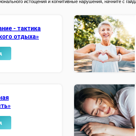
онального истощения и когнитивные нарушения, начните с гайда
ние - тактика
кого отдыха»
д
ная
сть»
д